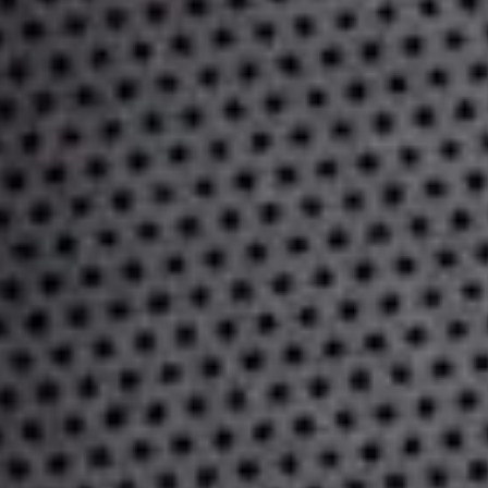
on Fuchs